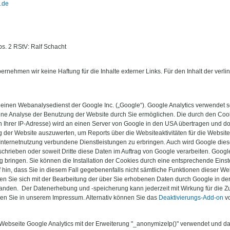
.de
bs. 2 RStV: Ralf Schacht
 übernehmen wir keine Haftung für die Inhalte externer Links. Für den Inhalt der verl
 einen Webanalysedienst der Google Inc. („Google“). Google Analytics verwendet so
ne Analyse der Benutzung der Website durch Sie ermöglichen. Die durch den Cook
h Ihrer IP-Adresse) wird an einen Server von Google in den USA übertragen und do
g der Website auszuwerten, um Reports über die Websiteaktivitäten für die Websi
Internetnutzung verbundene Dienstleistungen zu erbringen. Auch wird Google dies
schrieben oder soweit Dritte diese Daten im Auftrag von Google verarbeiten. Google
bringen. Sie können die Installation der Cookies durch eine entsprechende Einst
f hin, dass Sie in diesem Fall gegebenenfalls nicht sämtliche Funktionen dieser W
ren Sie sich mit der Bearbeitung der über Sie erhobenen Daten durch Google in de
nden. Der Datenerhebung und -speicherung kann jederzeit mit Wirkung für die Z
den Sie in unserem Impressum. Alternativ können Sie das
Deaktivierungs-Add-on
vo
 Webseite Google Analytics mit der Erweiterung "_anonymizeIp()" verwendet und da