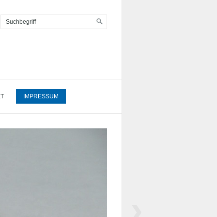
KT
IMPRESSUM
›